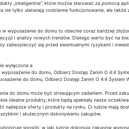
odukty „inteligentne”, które można sterować za pomocą apli
a nie tylko ułatwiają codzienne funkcjonowanie, ale także
w wyposażenie do domu to obecnie coraz bardziej złożon
yzji i analizy nowych trendów. Dlatego warto być na bi
by zabezpieczyć się przed ewentualnymi ryzykami i inwes
zie wyłączona a
 wyposażenie do domu, Odbierz Dostęp Zanim O 4:4 Syste
osażenie do domu, Odbierz Dostęp Zanim O 4:4 System W
ia do domu może być stresującym zadaniem. Przed zaku
ie idealne produkty, które będą spełniały nasze oczekiwan
eźć najlepsze oferty i produkty na rynku. Ci ludzie mają d
 szybkim i skutecznym dokonywaniu zakupów.
olutionizuje sposób, w jaki ludzie dokonują zakupów wypo