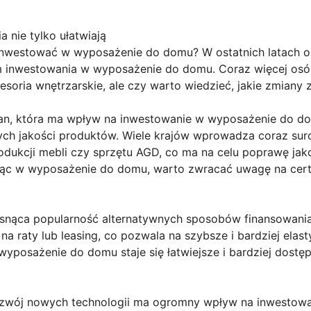
 nie tylko ułatwiają
 inwestować w wyposażenie do domu? W ostatnich latach 
 inwestowania w wyposażenie do domu. Coraz więcej osób
soria wnętrzarskie, ale czy warto wiedzieć, jakie zmiany
ian, która ma wpływ na inwestowanie w wyposażenie do d
ch jakości produktów. Wiele krajów wprowadza coraz su
dukcji mebli czy sprzętu AGD, co ma na celu poprawę jako
jąc w wyposażenie do domu, warto zwracać uwagę na certy
rosnąca popularność alternatywnych sposobów finansowania
na raty lub leasing, co pozwala na szybsze i bardziej el
yposażenie do domu staje się łatwiejsze i bardziej dostę
ozwój nowych technologii ma ogromny wpływ na inwestow