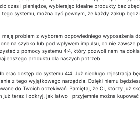
ić czas i pieniądze, wybierając idealne produkty bez zbę
do tego systemu, można być pewnym, że każdy zakup będzi
to mają problem z wyborem odpowiedniego wyposażenia d
obione na szybko lub pod wpływem impulsu, co nie zawsze 
orzystać z pomocy systemu 4:4, który pozwoli nam na dokł
najlepszego produktu dla naszych potrzeb.
dbierać dostęp do systemu 4:4. Już niedługo rejestracja b
tanie z tego wyjątkowego narzędzia. Dzięki niemu będzie
ane do Twoich oczekiwań. Pamiętaj, że Ci, którzy już skor
ch już teraz i odkryj, jak łatwo i przyjemnie można kupow