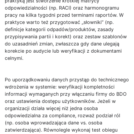
praktyką jest stworzenie krótkiej
matrycy
odpowiedzialności
(np. RACI) oraz harmonogramu
pracy na kilka tygodni przed terminami raportów. W
praktyce warto też przygotować „słowniki” (np.
definicje kategorii odpadów/produktów, zasady
przypisywania partii i korekt) oraz zestaw szablonów
do uzasadnień zmian, zwłaszcza gdy dane ulegają
korekcie po audycie lub weryfikacji z dokumentami
celnymi.
Po uporządkowaniu danych przystąp do technicznego
wdrożenia w systemie: weryfikacji kompletności
informacji wymaganych przy włączaniu firmy do BDO
oraz ustawienia dostępu użytkowników. Jeżeli w
organizacji działa więcej niż jedna osoba
odpowiedzialna za compliance, rozważ
podział ról
(np. osoba wprowadzająca dane vs. osoba
zatwierdzająca). Równolegle wykonaj test obiegu