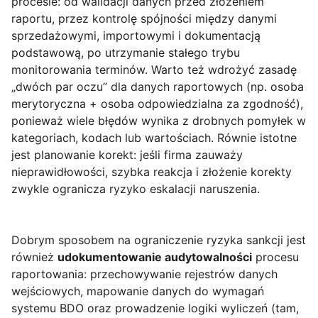
procesie: od walidacji danych przed złożeniem
raportu, przez kontrolę spójności między danymi
sprzedażowymi, importowymi i dokumentacją
podstawową, po utrzymanie stałego trybu
monitorowania terminów. Warto też wdrożyć zasadę
„dwóch par oczu” dla danych raportowych (np. osoba
merytoryczna + osoba odpowiedzialna za zgodność),
ponieważ wiele błędów wynika z drobnych pomyłek w
kategoriach, kodach lub wartościach. Równie istotne
jest planowanie korekt: jeśli firma zauważy
nieprawidłowości, szybka reakcja i złożenie korekty
zwykle ogranicza ryzyko eskalacji naruszenia.
Dobrym sposobem na ograniczenie ryzyka sankcji jest
również
udokumentowanie audytowalności
procesu
raportowania: przechowywanie rejestrów danych
wejściowych, mapowanie danych do wymagań
systemu BDO oraz prowadzenie logiki wyliczeń (tam,