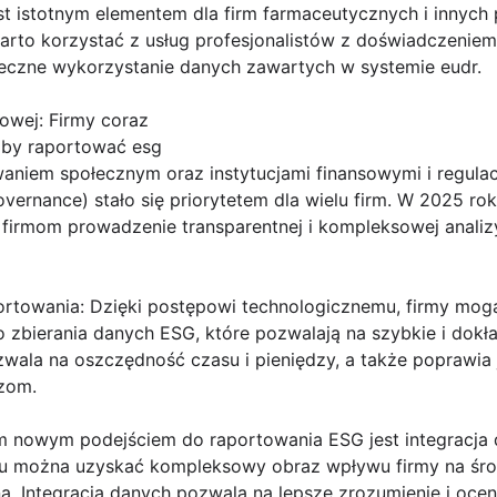
st istotnym elementem dla firm farmaceutycznych i innyc
warto korzystać z usług profesjonalistów z doświadczenie
eczne wykorzystanie danych zawartych w systemie eudr.
sowej: Firmy coraz
by raportować esg
aniem społecznym oraz instytucjami finansowymi i regula
overnance) stało się priorytetem dla wielu firm. W 2025 ro
e firmom prowadzenie transparentnej i kompleksowej anali
ortowania: Dzięki postępowi technologicznemu, firmy mogą
zbierania danych ESG, które pozwalają na szybkie i dokł
ala na oszczędność czasu i pieniędzy, a także poprawia j
zom.
nym nowym podejściem do raportowania ESG jest integracja
temu można uzyskać kompleksowy obraz wpływu firmy na śr
na. Integracja danych pozwala na lepsze zrozumienie i oce