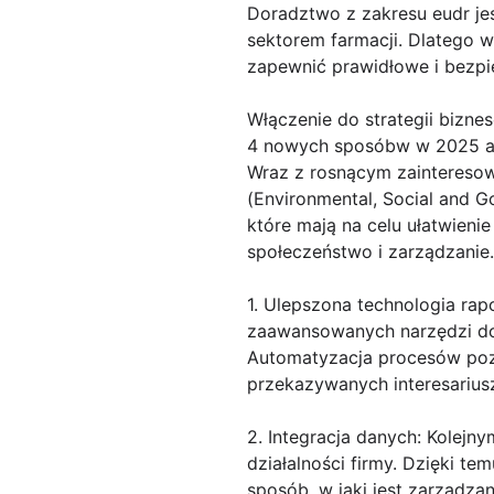
Doradztwo z zakresu eudr je
sektorem farmacji. Dlatego 
zapewnić prawidłowe i bezpi
Włączenie do strategii bizne
4 nowych sposóbw w 2025 a
Wraz z rosnącym zainteresow
(Environmental, Social and G
które mają na celu ułatwieni
społeczeństwo i zarządzanie.
1. Ulepszona technologia rap
zaawansowanych narzędzi do 
Automatyzacja procesów pozw
przekazywanych interesarius
2. Integracja danych: Kolej
działalności firmy. Dzięki 
sposób, w jaki jest zarządza