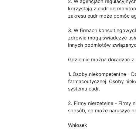
2. W agencjach regulacyjnyc
korzystają z eudr do monito
zakresu eudr może pomóc ag
3. W firmach konsultingowych
zdrowia mogą świadczyć usłu
innych podmiotów związanyc
Gdzie nie można doradzać z 
1. Osoby niekompetentne - D
farmaceutycznej. Osoby nieko
systemu eudr.
2. Firmy nierzetelne - Firmy
sposób, co może naruszyć p
Wniosek