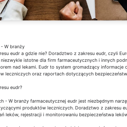
 - W branży
esu eudr a gdzie nie? Doradztwo z zakresu eudr, czyli Eur
 niezwykle istotne dla firm farmaceutycznych i innych po
zorem nad lekami. Eudr to system gromadzący informacje o
ów leczniczych oraz raportach dotyczących bezpieczeństwa
resu eudr?
ch - W branży farmaceutycznej eudr jest niezbędnym nar
otyczącymi produktów leczniczych. Doradztwo z zakresu 
ń leków, rejestracji i monitorowaniu bezpieczeństwa leków