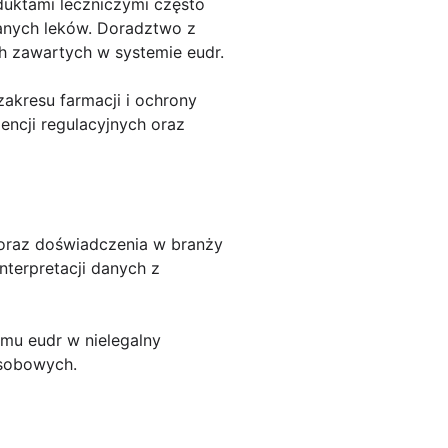
duktami leczniczymi często
anych leków. Doradztwo z
 zawartych w systemie eudr.
zakresu farmacji i ochrony
encji regulacyjnych oraz
 oraz doświadczenia w branży
terpretacji danych z
emu eudr w nielegalny
osobowych.