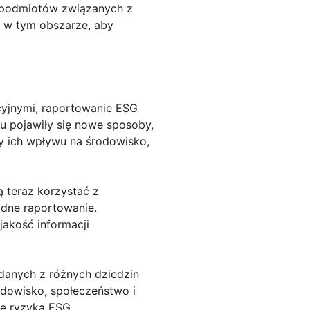
h podmiotów związanych z
m w tym obszarze, aby
cyjnymi, raportowanie ESG
ku pojawiły się nowe sposoby,
zy ich wpływu na środowisko,
 teraz korzystać z
adne raportowanie.
akość informacji
 danych z różnych dziedzin
odowisko, społeczeństwo i
nę ryzyka ESG.