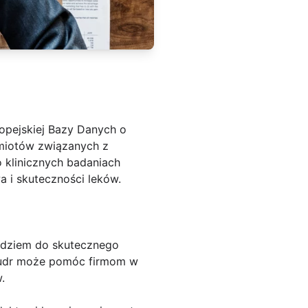
opejskiej Bazy Danych o
dmiotów związanych z
 klinicznych badaniach
 i skuteczności leków.
zędziem do skutecznego
eudr może pomóc firmom w
.