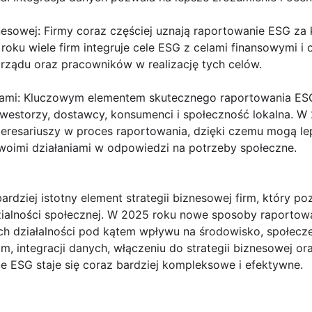
znesowej: Firmy coraz częściej uznają raportowanie ESG za
 roku wiele firm integruje cele ESG z celami finansowymi 
ządu oraz pracowników w realizację tych celów.
szami: Kluczowym elementem skutecznego raportowania ESG
inwestorzy, dostawcy, konsumenci i społeczność lokalna. W 
eresariuszy w proces raportowania, dzięki czemu mogą lep
woimi działaniami w odpowiedzi na potrzeby społeczne.
rdziej istotny element strategii biznesowej firm, który p
zialności społecznej. W 2025 roku nowe sposoby raporto
h działalności pod kątem wpływu na środowisko, społecze
 integracji danych, włączeniu do strategii biznesowej or
ie ESG staje się coraz bardziej kompleksowe i efektywne.