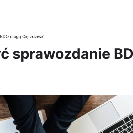
e BDO mogą Cię zdziwić
żyć sprawozdanie B